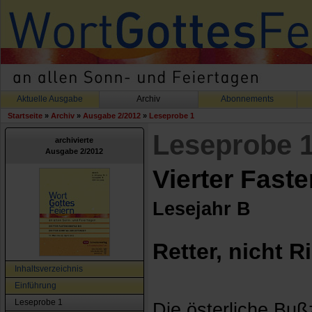
Aktuelle Ausgabe
Archiv
Abonnements
Startseite
»
Archiv
»
Ausgabe 2/2012
»
Leseprobe 1
Leseprobe 
archivierte
Ausgabe 2/2012
Vierter Fast
Lesejahr B
Retter, nicht R
Inhaltsverzeichnis
Einführung
Leseprobe 1
Die österliche Bußz