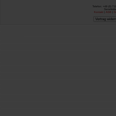
Telefon: +49 (0) 71
Senefelde
Kontakt
|
AGB
|
D
Vertrag wider