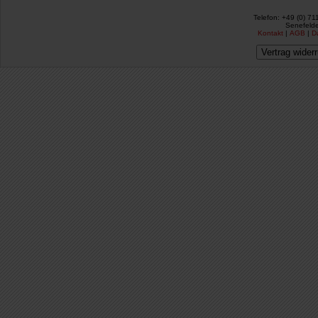
Telefon: +49 (0) 71
Senefelde
Kontakt
|
AGB
|
D
Vertrag wider