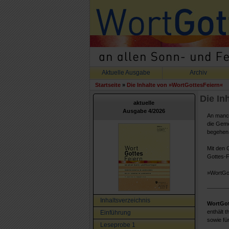
Aktuelle Ausgabe
Archiv
Startseite
»
Die Inhalte von »WortGottesFeiern«
Die In
aktuelle
Ausgabe 4/2026
An manch
die Geme
begehen
Mit den 
Gottes-F
»WortGot
Inhaltsverzeichnis
WortGot
enthält t
Einführung
sowie fü
Leseprobe 1