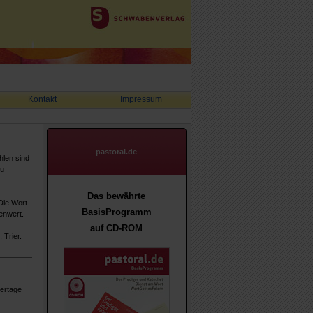
Kontakt
Impressum
pastoral.de
hlen sind
zu
Das bewährte
Die Wort-
BasisProgramm
enwert.
auf CD-ROM
 Trier.
iertage