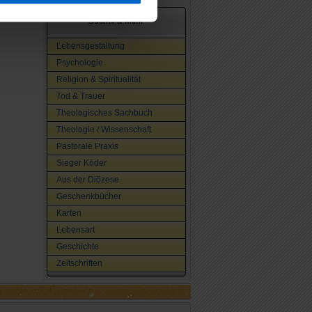
Bücher & mehr
Lebensgestaltung
Psychologie
Religion & Spiritualität
Tod & Trauer
Theologisches Sachbuch
Theologie / Wissenschaft
Pastorale Praxis
Sieger Köder
Aus der Diözese
Geschenkbücher
Karten
Lebensart
Geschichte
Zeitschriften