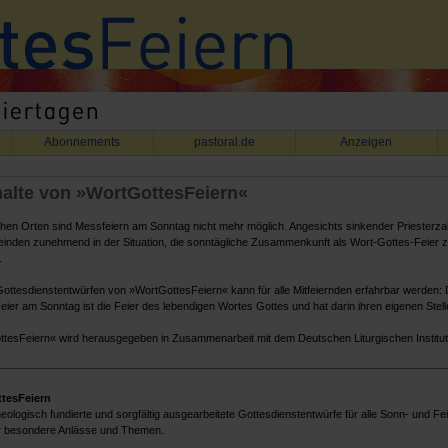
Abonnements
pastoral.de
Anzeigen
halte von »WortGottesFeiern«
en Orten sind Messfeiern am Sonntag nicht mehr möglich. Angesichts sinkender Priesterza
inden zunehmend in der Situation, die sonntägliche Zusammenkunft als Wort-Gottes-Feier 
.
Gottesdienstentwürfen von »WortGottesFeiern« kann für alle Mitfeiernden erfahrbar werden: 
eier am Sonntag ist die Feier des lebendigen Wortes Gottes und hat darin ihren eigenen Stell
tesFeiern« wird herausgegeben in Zusammenarbeit mit dem Deutschen Liturgischen Institut,
tesFeiern
heologisch fundierte und sorgfältig ausgearbeitete Gottesdienstentwürfe für alle Sonn- und Fe
r besondere Anlässe und Themen.