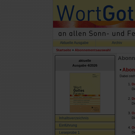
Aktuelle Ausgabe
Archiv
Startseite
»
Abonnementsauswahl
Abonn
aktuelle
Ausgabe 4/2026
•
Abon
Dabei steh
D
Di
D
Di
O
Inhaltsverzeichnis
Di
Einführung
On
Leseprobe 1
Di