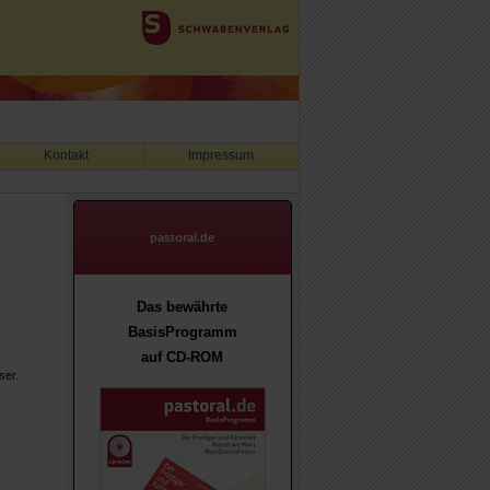
Kontakt
Impressum
pastoral.de
Das bewährte
BasisProgramm
auf CD-ROM
ser.