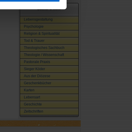
Bücher & mehr
Lebensgestaltung
Psychologie
Religion & Spiritualität
Tod & Trauer
Theologisches Sachbuch
Theologie / Wissenschaft
Pastorale Praxis
Sieger Köder
Aus der Diözese
Geschenkbücher
Karten
Lebensart
Geschichte
Zeitschriften