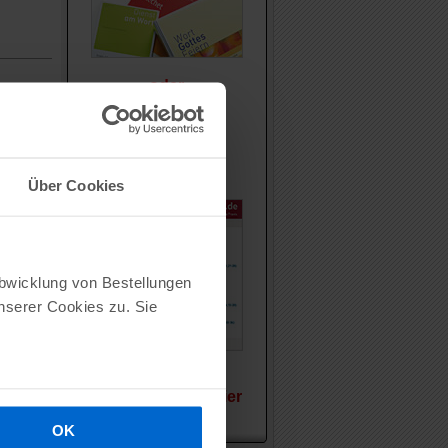
oder
ch und
Die
erne
Web-Plattform
im Browser
Über Cookies
Abwicklung von Bestellungen
serer Cookies zu. Sie
Vergleichen Sie hier
OK