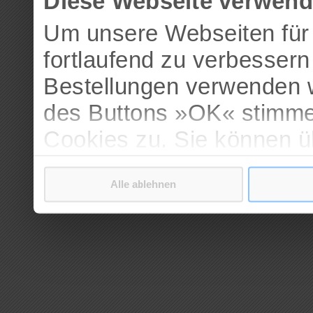
Diese Webseite verwend
Um unsere Webseiten für 
fortlaufend zu verbesser
Bestellungen verwenden w
des Buttons »OK« stimme
Cookies zu. Sie können 
verschiedenen Cookies ak
Alle ablehnen
bestätigen.
Weitere Informationen erh
Datenschutzerklärung
.