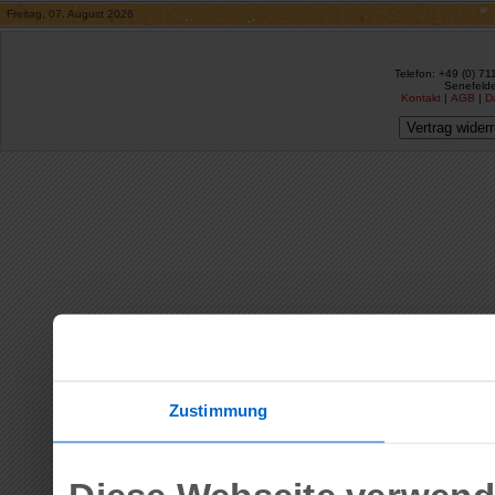
Freitag, 07. August 2026
Telefon: +49 (0) 71
Senefelde
Kontakt
|
AGB
|
D
Vertrag wider
Zustimmung