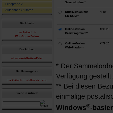
Sammelordner*
Leseprobe 2
Autorinnen / Autoren
Druckversion mit
€ 105,-
CD-ROM**
Die Inhalte
Online-Version
€ 91,20
der Zeitschrift
BasisProgramm**
WortGottesFeiern
Online-Version
€ 79,20
Web-Plattform
Der Aufbau
einer Wort-Gottes-Feier
* Der Sammelordne
Die Herausgeber
Verfügung gestellt
der Zeitschrift stellen sich vor.
** Bei diesen Bezu
Suche in Artikeln
einmalige postali
®
Windows
-basie