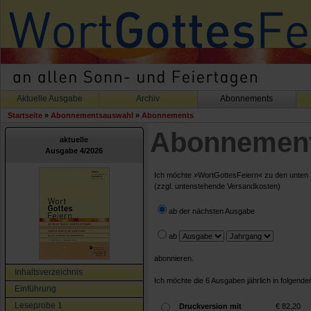
Aktuelle Ausgabe
Archiv
Abonnements
Startseite
»
Abonnementsauswahl
»
Abonnements
Abonnemen
aktuelle
Ausgabe 4/2026
Ich möchte »WortGottesFeiern« zu den unten au
(zzgl. untenstehende Versandkosten)
ab der nächsten Ausgabe
ab
abonnieren.
Inhaltsverzeichnis
Ich möchte die 6 Ausgaben jährlich in folgende
Einführung
Leseprobe 1
Druckversion mit
€ 82,20