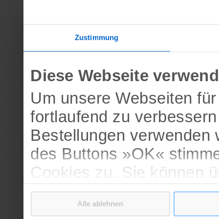
Zustimmung
Diese Webseite verwend
Um unsere Webseiten für 
fortlaufend zu verbesser
Bestellungen verwenden w
des Buttons »OK« stimme
Cookies zu. Sie können 
verschiedenen Cookies ak
Alle ablehnen
bestätigen.