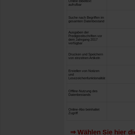
Online-Bibeltext
aufrufbar
Suche nach Begriffen im
gesamten Datenbestand
Ausgaben der
Predigtzeitschriften vor
dem Jahrgang 2017
verfügbar
Drucken und Speichern
von einzelnen Artikeln
Erstellen von Notizen
und
Lesezeichenfunktionalität
Offline-Nutzung des
Datenbestands
Online-Abo beinhaltet
Zugriff
⇒ Wählen Sie hier di