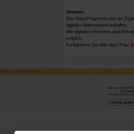
Hinweis:
Das BasisProgramm und der Zugan
digitalen Abonnement enthalten.
Alle digitalen Versionen sind Einze
möglich.
Kontaktieren Sie bitte dazu
Frau J
Montag, 10. August 2026
Telefon: +49 (0) 71
Senefelde
Kontakt
|
AGB
|
D
Vertrag wider