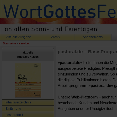
Aktuelle Ausgabe
Archiv
Abonnements
Startseite
»
service:
pastoral.de – BasisProgr
aktuelle
Ausgabe 4/2026
»
pastoral.de
« bietet Ihnen die Mög
ausgearbeitete Predigten, Predigth
einzubinden und zu verwalten. So k
die digitale Publikationen bieten. 
Arbeitsprogramm »
pastoral.de
« g
Unsere
Web-Plattform
– auch für
Inhaltsverzeichnis
bestehende Kunden und Neueinste
Ausgaben unserer Predigtzeitschrif
Einführung
Leseprobe 1