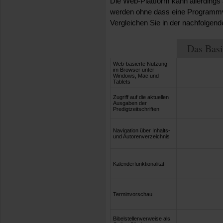
Die Web-Plattform kann allerdings
werden ohne dass eine Programmve
Vergleichen Sie in der nachfolgend
Das Bas
Web-basierte Nutzung
im Browser unter
Windows, Mac und
Tablets
Zugriff auf die aktuellen
Ausgaben der
Predigtzeitschriften
Navigation über Inhalts-
und Autorenverzeichnis
Kalenderfunktionalität
Terminvorschau
Bibelstellenverweise als