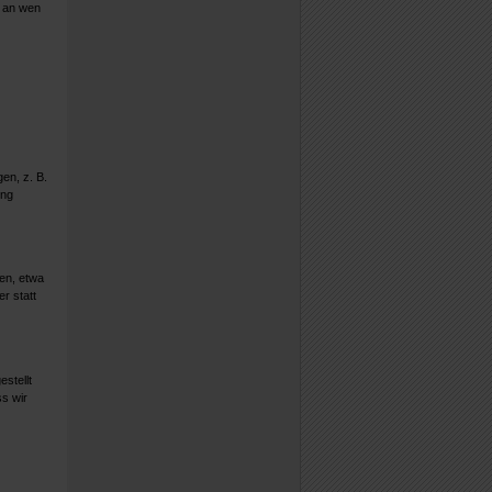
. an wen
en, z. B.
ung
en, etwa
r statt
stellt
s wir