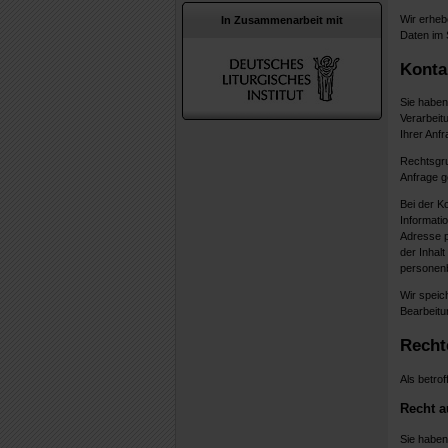
Wir erheb
In Zusammenarbeit mit
Daten im
Konta
Sie haben 
Verarbeit
Ihrer Anfr
Rechtsgrun
Anfrage ge
Bei der K
Informati
Adresse p
der Inhalt
persone
Wir speic
Bearbeitun
Recht
Als betro
Recht a
Sie haben