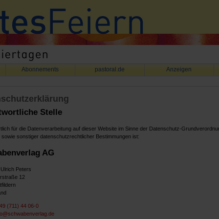
Abonnements
pastoral.de
Anzeigen
schutzerklärung
wortliche Stelle
tlich für die Datenverarbeitung auf dieser Website im Sinne der Datenschutz-Grundverordnu
owie sonstiger datenschutzrechtlicher Bestimmungen ist:
benverlag AG
 Ulrich Peters
rstraße 12
fildern
and
49 (711) 44 06-0
fo@schwabenverlag.de