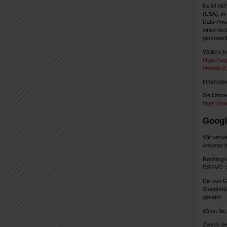
Es ist ni
(USA), in
Data-Priv
einen Ver
personenb
Weitere I
https://s
hl=en&re
Informati
Sie könne
https://t
Googl
Wir verwe
Anbieter i
Rechtsgrun
DSGVO. Si
Die von G
Standortd
gesetzt.
Wenn Sie 
Zweck der