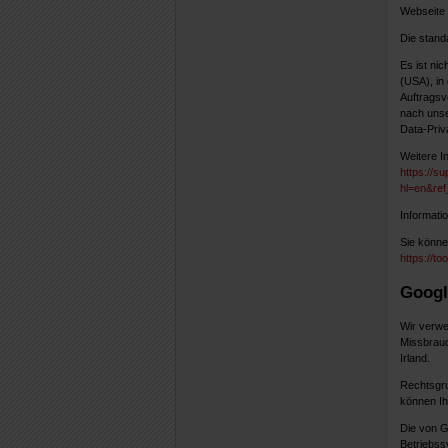
Webseite
Die stand
Es ist ni
(USA), in
Auftragsv
nach unse
Data-Priv
Weitere I
https://s
hl=en&re
Informati
Sie könne
https://t
Googl
Wir verwe
Missbrauc
Irland.
Rechtsgru
können Ihr
Die von G
Betriebss