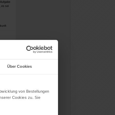
 Aufgabe
, es sei
kunft
ch bei
ltsorts,
Über Cookies
n online
land.
Sie
Abwicklung von Bestellungen
n,
serer Cookies zu. Sie
zt.
rofil