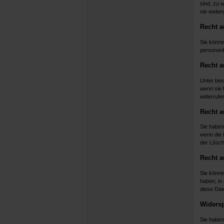
sind, zu 
sie weite
Recht a
Sie können
personen
Recht a
Unter bes
wenn sie f
widerrufe
Recht a
Sie haben
wenn die R
der Lösc
Recht a
Sie könne
haben, in
diese Dat
Widersp
Sie haben