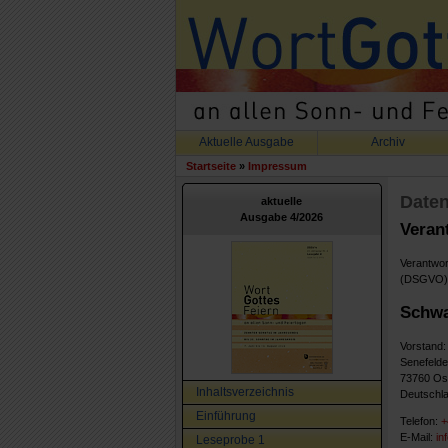
Aktuelle Ausgabe
Archiv
Startseite
»
Impressum
Daten
aktuelle
Ausgabe 4/2026
Verant
Verantwor
(DSGVO) s
Schwa
Vorstand:
Senefelde
73760 Ost
Inhaltsverzeichnis
Deutschl
Einführung
Telefon:
+
E-Mail:
i
n
Leseprobe 1