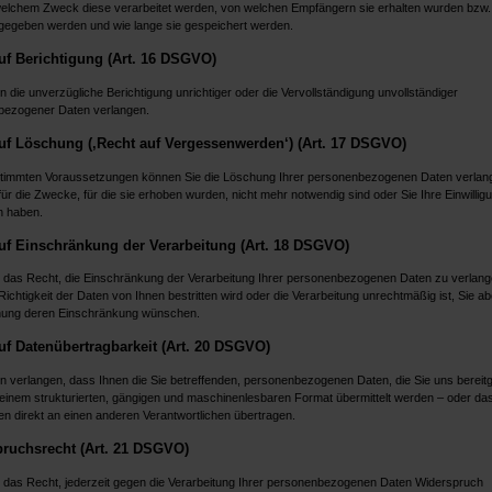
welchem Zweck diese verarbeitet werden, von welchen Empfängern sie erhalten wurden bzw
rgegeben werden und wie lange sie gespeichert werden.
uf Berichtigung (Art. 16 DSGVO)
 die unverzügliche Berichtigung unrichtiger oder die Vervollständigung unvollständiger
bezogener Daten verlangen.
uf Löschung (‚Recht auf Vergessenwerden‘) (Art. 17 DSGVO)
timmten Voraussetzungen können Sie die Löschung Ihrer personenbezogenen Daten verlang
ür die Zwecke, für die sie erhoben wurden, nicht mehr notwendig sind oder Sie Ihre Einwillig
n haben.
uf Einschränkung der Verarbeitung (Art. 18 DSGVO)
 das Recht, die Einschränkung der Verarbeitung Ihrer personenbezogenen Daten zu verlang
ichtigkeit der Daten von Ihnen bestritten wird oder die Verarbeitung unrechtmäßig ist, Sie abe
hung deren Einschränkung wünschen.
uf Datenübertragbarkeit (Art. 20 DSGVO)
n verlangen, dass Ihnen die Sie betreffenden, personenbezogenen Daten, die Sie uns bereitge
 einem strukturierten, gängigen und maschinenlesbaren Format übermittelt werden – oder das
en direkt an einen anderen Verantwortlichen übertragen.
ruchsrecht (Art. 21 DSGVO)
 das Recht, jederzeit gegen die Verarbeitung Ihrer personenbezogenen Daten Widerspruch