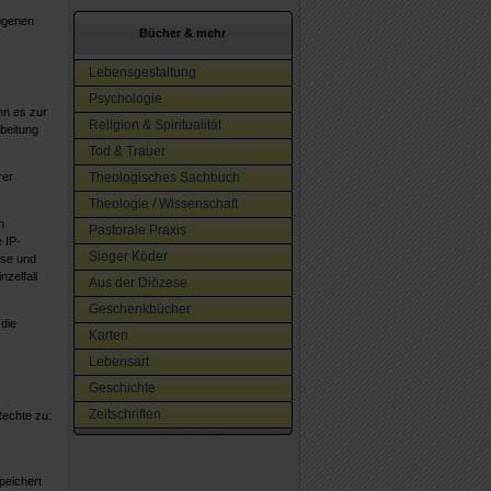
zogenen
Bücher & mehr
Lebensgestaltung
Psychologie
nn es zur
Religion & Spiritualität
beitung
Tod & Trauer
Theologisches Sachbuch
rer
Theologie / Wissenschaft
n
Pastorale Praxis
 IP-
Sieger Köder
sse und
zelfall
Aus der Diözese
Geschenkbücher
die
Karten
Lebensart
Geschichte
Zeitschriften
echte zu:
peichert