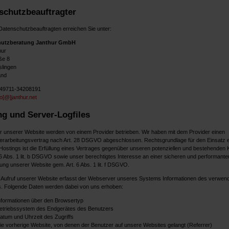
schutzbeauftragter
atenschutzbeauftragten erreichen Sie unter:
hutzberatung Janthur GmbH
hur
ße 8
lingen
and
+49711-34208191
fo[@]janthur.net
ng und Server-Logfiles
r unserer Website werden von einem Provider betrieben. Wir haben mit dem Provider einen
erarbeitungsvertrag nach Art. 28 DSGVO abgeschlossen. Rechtsgrundlage für den Einsatz 
Hostings ist die Erfüllung eines Vertrages gegenüber unseren potenziellen und bestehenden
 6 Abs. 1 lit. b DSGVO sowie unser berechtigtes Interesse an einer sicheren und performante
lung unserer Website gem. Art. 6 Abs. 1 lit. f DSGVO.
 Aufruf unserer Website erfasst der Webserver unseres Systems Informationen des verwen
. Folgende Daten werden dabei von uns erhoben:
nformationen über den Browsertyp
etriebssystem des Endgerätes des Benutzers
atum und Uhrzeit des Zugriffs
ie vorherige Website, von denen der Benutzer auf unsere Websites gelangt (Referrer)