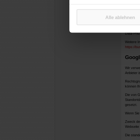
Werbewir
Es ist ni
Alle ablehnen
(USA), in
Auftragsv
nach unse
Data-Priv
Weitere I
https://b
Googl
Wir verwe
Anbieter i
Rechtsgrun
können Ihr
Die von G
Standortd
gesetzt.
Wenn Sie 
Zweck der
Webseite
Die stand