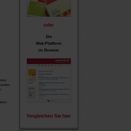
oder
Die
Web-Plattform
im Browser
eines
 Kunden
n
deten
Vergleichen Sie hier