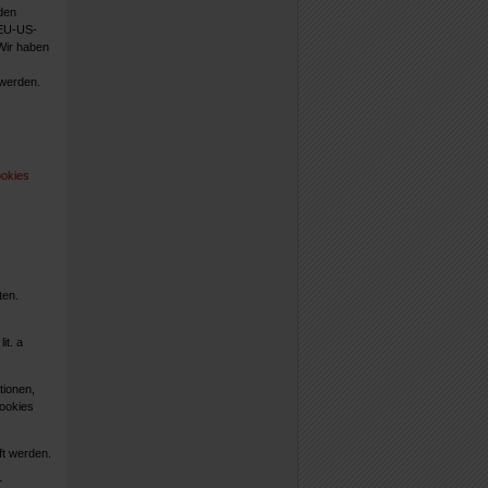
den
 EU-US-
Wir haben
werden.
ookies
ten.
it. a
tionen,
Cookies
ft werden.
r