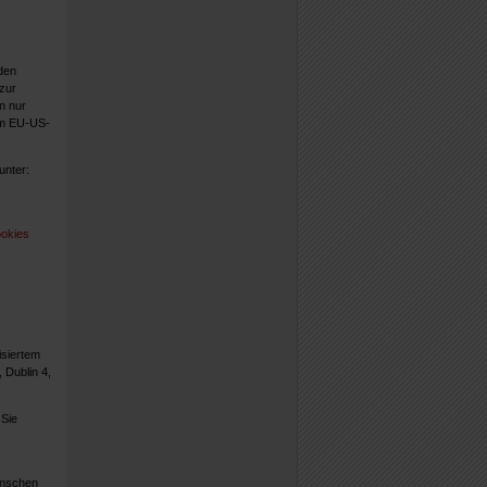
den
zur
n nur
im EU-US-
unter:
ookies
siertem
 Dublin 4,
 Sie
enschen