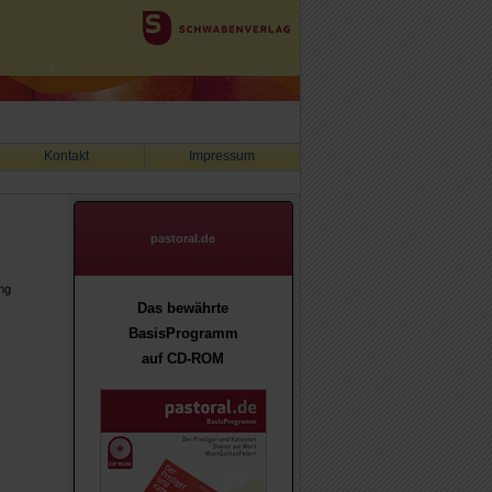
Kontakt
Impressum
pastoral.de
ng
Das bewährte
BasisProgramm
auf CD-ROM