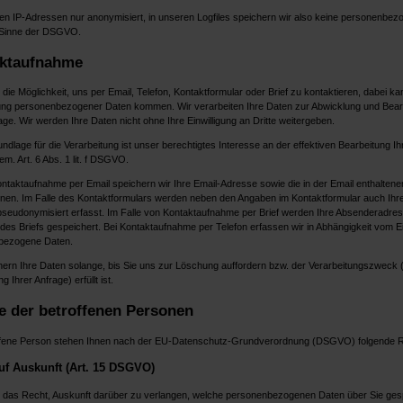
en IP-Adressen nur anonymisiert, in unseren Logfiles speichern wir also keine personenbe
 Sinne der DSGVO.
ktaufnahme
die Möglichkeit, uns per Email, Telefon, Kontaktformular oder Brief zu kontaktieren, dabei ka
ung personenbezogener Daten kommen. Wir verarbeiten Ihre Daten zur Abwicklung und Bear
age. Wir werden Ihre Daten nicht ohne Ihre Einwilligung an Dritte weitergeben.
dlage für die Verarbeitung ist unser berechtigtes Interesse an der effektiven Bearbeitung Ih
m. Art. 6 Abs. 1 lit. f DSGVO.
ontaktaufnahme per Email speichern wir Ihre Email-Adresse sowie die in der Email enthaltene
onen. Im Falle des Kontaktformulars werden neben den Angaben im Kontaktformular auch Ihre
seudonymisiert erfasst. Im Falle von Kontaktaufnahme per Brief werden Ihre Absenderadre
 des Briefs gespeichert. Bei Kontaktaufnahme per Telefon erfassen wir in Abhängigkeit vom Ein
nbezogene Daten.
hern Ihre Daten solange, bis Sie uns zur Löschung auffordern bzw. der Verarbeitungszweck (
g Ihrer Anfrage) erfüllt ist.
e der betroffenen Personen
ffene Person stehen Ihnen nach der EU-Datenschutz-Grundverordnung (DSGVO) folgende R
uf Auskunft (Art. 15 DSGVO)
 das Recht, Auskunft darüber zu verlangen, welche personenbezogenen Daten über Sie ges