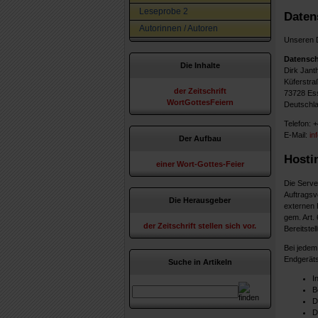
Leseprobe 2
Daten
Autorinnen / Autoren
Unseren D
Datensc
Die Inhalte
Dirk Jant
Küferstra
der Zeitschrift
73728 Ess
WortGottesFeiern
Deutschl
Telefon: 
E-Mail:
in
Der Aufbau
Hosti
einer Wort-Gottes-Feier
Die Serve
Auftragsv
Die Herausgeber
externen 
gem. Art.
der Zeitschrift stellen sich vor.
Bereitstel
Bei jedem
Endgeräts
Suche in Artikeln
I
B
D
D