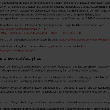
cht ausgeschlossen, dass personenbezogene Daten in unsichere Drittstaaten übertragen wer
 denen ein geringeres Datenschutzniveau als in der EU gegeben ist. Google ist zertifiziert im
acy Framework, welches die sichere Datenverarbeitung von EU-Bürgern in den USA regelt. 
trag zur Auftragsverarbeitung (AVV) mit Google geschlossen, der gewährleistet, dass
ezogene Daten nur nach unseren Weisungen und unter Einhaltung der DSGVO verarbeitet 
nformationen zu den Datenschutzbestimmungen von Google Analytics erhalten Sie unter:
upport.google.com/analytics/topic/2919631?
f_topic=1008008,3544742,2986333,&sjid=1881441919987619365-EU
onen zu den gesetzten Cookies erhalten Sie unter:
https://policies.google.com/technologies/c
n die Verarbeitung Ihrer Daten verhindern, indem Sie diesen Link klicken:
ools.google.com/dlpage/gaoptout
e Universal Analytics
nden den Dienst „Google Analytics“ auf unserer Website, um das Nutzerverhalten auszuwer
st Google Ireland Limited ("Google"), Gordon House, Barrow Street, Dublin 4, Irland.
dlage für den Einsatz von Google Universal Analytics ist Ihre Einwilligung gem. Art. 6 Abs. 1 l
e können Ihre Einwilligung jederzeit mit Wirkung für die Zukunft widerrufen.
oogle Analytics verarbeiteten Daten umfassen Ihre IP-Adresse, Browser- und Geräteinforma
aten, Zeitpunkt des Besuchs, Informationen zur Interaktion mit der Website und es werden 
in einem Google-Konto angemeldet sind, können diese Daten mit einem Nutzerprofil verknüp
 Datenverarbeitung sind Analyse und Auswertung des Nutzerverhaltens zur Optimierung de