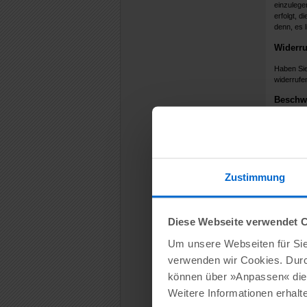
einzulege
erfolgt, d
denn, es 
Widerru
Haben Sie
widerrufe
Beschwe
Unbeschad
einer Dat
Ihres Arb
Googl
Zustimmung
Wir verwe
zu bewerb
Rechtsgrun
Diese Webseite verwendet 
können Ihr
Um unsere Webseiten für Sie 
Die von G
verwenden wir Cookies. Dur
Standortd
können über »Anpassen« die 
Wenn Sie 
verknüpfe
Weitere Informationen erhalt
Der Zweck