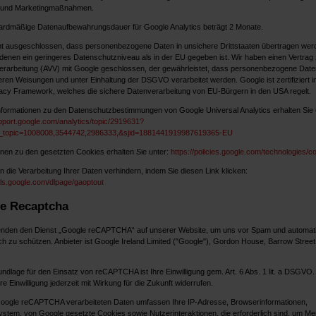
 und Marketingmaßnahmen.
ardmäßige Datenaufbewahrungsdauer für Google Analytics beträgt 2 Monate.
cht ausgeschlossen, dass personenbezogene Daten in unsichere Drittstaaten übertragen wer
 denen ein geringeres Datenschutzniveau als in der EU gegeben ist. Wir haben einen Vertrag 
erarbeitung (AVV) mit Google geschlossen, der gewährleistet, dass personenbezogene Date
ren Weisungen und unter Einhaltung der DSGVO verarbeitet werden. Google ist zertifiziert 
acy Framework, welches die sichere Datenverarbeitung von EU-Bürgern in den USA regelt.
nformationen zu den Datenschutzbestimmungen von Google Universal Analytics erhalten Sie 
upport.google.com/analytics/topic/2919631?
f_topic=1008008,3544742,2986333,&sjid=1881441919987619365-EU
onen zu den gesetzten Cookies erhalten Sie unter:
https://policies.google.com/technologies/c
n die Verarbeitung Ihrer Daten verhindern, indem Sie diesen Link klicken:
ools.google.com/dlpage/gaoptout
e Recaptcha
nden den Dienst „Google reCAPTCHA“ auf unserer Website, um uns vor Spam und automati
h zu schützen. Anbieter ist Google Ireland Limited ("Google"), Gordon House, Barrow Street,
ndlage für den Einsatz von reCAPTCHA ist Ihre Einwilligung gem. Art. 6 Abs. 1 lit. a DSGVO.
e Einwilligung jederzeit mit Wirkung für die Zukunft widerrufen.
oogle reCAPTCHA verarbeiteten Daten umfassen Ihre IP-Adresse, Browserinformationen,
ystem, von Google gesetzte Cookies sowie Nutzerinteraktionen, die erforderlich sind, um M