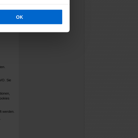
den
OK
zur
n nur
im EU-US-
ten.
GVO. Sie
tionen,
Cookies
ft werden.
r