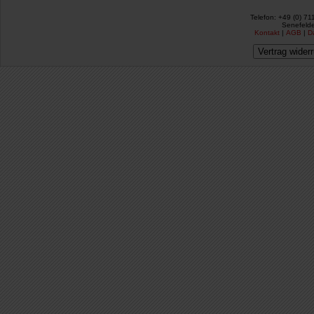
Telefon: +49 (0) 71
Senefelde
Kontakt
|
AGB
|
D
Vertrag wider