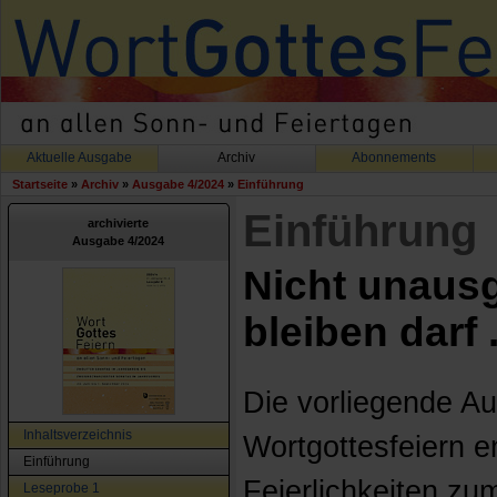
Aktuelle Ausgabe
Archiv
Abonnements
Startseite
»
Archiv
»
Ausgabe 4/2024
»
Einführung
Einführung
archivierte
Ausgabe 4/2024
Nicht unaus
bleiben darf .
Die vorliegende A
Inhaltsverzeichnis
Wortgottesfeiern 
Einführung
Feierlichkeiten zu
Leseprobe 1