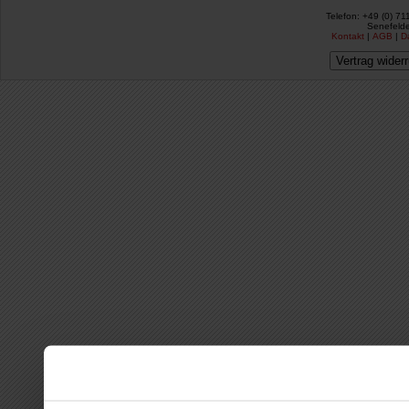
Telefon: +49 (0) 71
Senefelde
Kontakt
|
AGB
|
D
Vertrag wider