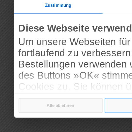
Zustimmung
Diese Webseite verwend
Um unsere Webseiten für 
fortlaufend zu verbesser
Bestellungen verwenden w
des Buttons »OK« stimme
Cookies zu. Sie können 
verschiedenen Cookies ak
Alle ablehnen
bestätigen.
Weitere Informationen erh
Datenschutzerklärung
.