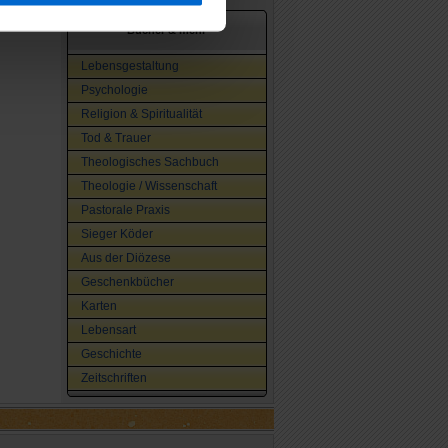
Bücher & mehr
Lebensgestaltung
Psychologie
Religion & Spiritualität
Tod & Trauer
Theologisches Sachbuch
Theologie / Wissenschaft
Pastorale Praxis
Sieger Köder
Aus der Diözese
Geschenkbücher
Karten
Lebensart
Geschichte
Zeitschriften