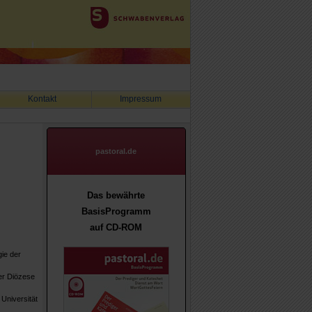
Kontakt
Impressum
pastoral.de
Das bewährte
BasisProgramm
auf CD-ROM
gie der
der Diözese
 Universität