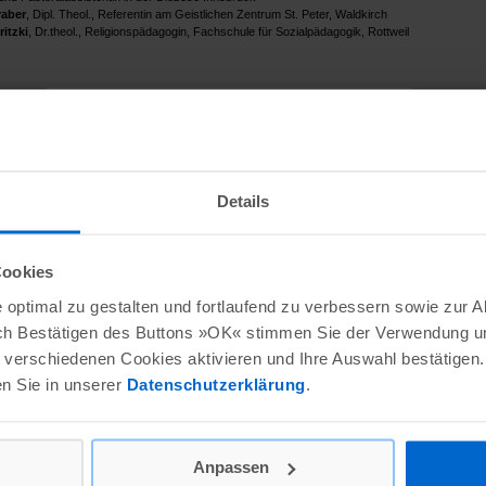
raber
, Dipl. Theol., Referentin am Geistlichen Zentrum St. Peter, Waldkirch
ritzki
, Dr.theol., Religionspädagogin, Fachschule für Sozialpädagogik, Rottweil
Details
Cookies
optimal zu gestalten und fortlaufend zu verbessern sowie zur 
ch Bestätigen des Buttons »OK« stimmen Sie der Verwendung un
verschiedenen Cookies aktivieren und Ihre Auswahl bestätigen.
en Sie in unserer
Datenschutzerklärung
.
Anpassen