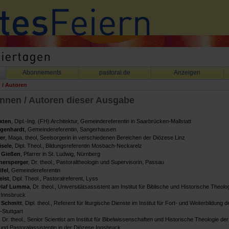
Abonnements
pastoral.de
Anzeigen
 / Autoren
nnen / Autoren dieser Ausgabe
xten
, Dipl.-Ing. (FH) Architektur, Gemeindereferentin in Saarbrücken-Mallstatt
genhardt
, Gemeindereferentin, Sangerhausen
er
, Maga. theol, Seelsorgerin in verschiedenen Bereichen der Diözese Linz
isele
, Dipl. Theol., Bildungsreferentin Mosbach-Neckarelz
 Gießen
, Pfarrer in St. Ludwig, Nürnberg
ersperger
, Dr. theol., Pastoraltheologin und Supervisorin, Passau
fel
, Gemeindereferentin
ist
, Dipl. Theol., Pastoralreferent, Lyss
Olaf Lumma
, Dr. theol., Universitätsassistent am Institut für Biblische und Historische Theolo
 Innsbruck
 Schmitt
, Dipl. theol., Referent für liturgische Dienste im Institut für Fort- und Weiterbildung 
Stuttgart
, Dr. theol., Senior Scientist am Institut für Bibelwissenschaften und Historische Theologie der
und Pastoralassistentin in der Diözese Innsbruck