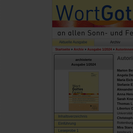
Aktuelle Ausgabe
Archiv
Startseite
»
Archiv
»
Ausgabe 1/2024
»
Autorinnen
Autori
archivierte
Ausgabe 1/2024
Marion Be
Angela De
Maria Eich
Stefanie E
Alexander
Anna Henn
Sarah Knei
Thomas Le
Liborius 
Universität
Inhaltsverzeichnis
Christoph
Rottenburg-
Einführung
Mira Stare
Leseprobe 1
Innsbruck 