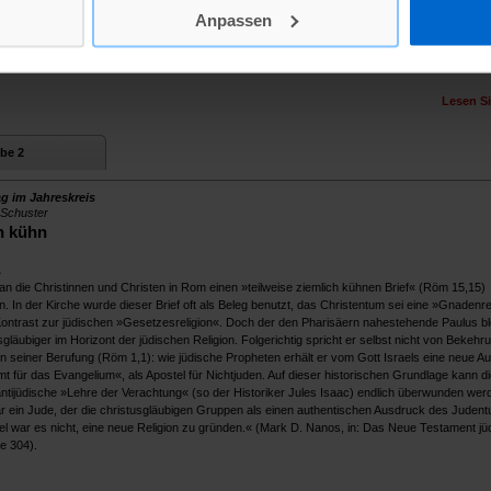
dieser Welt: dass der Himmel bisweilen ein wenig offen steht und dass er uns zugleich versch
Anpassen
gleichzeitigkeit hinein entlasten die biblischen Texte, denn bei Gott, der seine Sonne aufgehe
hte und Ungerechte (Mt 5,45) ist alles gut aufgehoben.
Lesen Si
be 2
g im Jahreskreis
Schuster
h kühn
A
an die Christinnen und Christen in Rom einen »teilweise ziemlich kühnen Brief« (Röm 15,15)
. In der Kirche wurde dieser Brief oft als Beleg benutzt, das Christentum sei eine »Gnadenrel
ontrast zur jüdischen »Gesetzesreligion«. Doch der den Pharisäern nahestehende Paulus bl
sgläubiger im Horizont der jüdischen Religion. Folgerichtig spricht er selbst nicht von Bekehr
 seiner Berufung (Röm 1,1): wie jüdische Propheten erhält er vom Gott Israels eine neue Au
mt für das Evangelium«, als Apostel für Nichtjuden. Auf dieser historischen Grundlage kann di
ntijüdische »Lehre der Verachtung« (so der Historiker Jules Isaac) endlich überwunden wer
r ein Jude, der die christusgläubigen Gruppen als einen authentischen Ausdruck des Juden
el war es nicht, eine neue Religion zu gründen.« (Mark D. Nanos, in: Das Neue Testament jü
te 304).