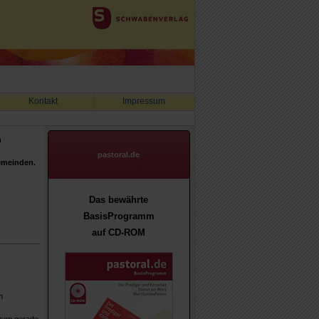
Kontakt
Impressum
h
pastoral.de
Gemeinden.
Das bewährte
BasisProgramm
auf CD-ROM
n