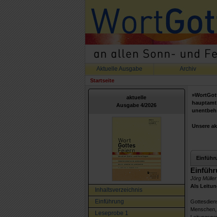
Aktuelle Ausgabe
Archiv
Startseite
»WortGott
aktuelle
hauptamtl
Ausgabe 4/2026
unentbehr
Unsere ak
Einführ
Einführ
Jörg Müller
Als Leitu
Inhaltsverzeichnis
Einführung
Gottesdien
Menschen, 
Leseprobe 1