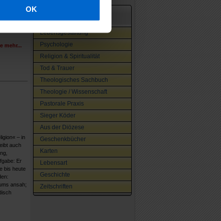
lossen ist.
OK
n lässt
Bücher & mehr
Lebensgestaltung
Psychologie
e mehr...
Religion & Spiritualität
Tod & Trauer
Theologisches Sachbuch
Theologie / Wissenschaft
Pastorale Praxis
Sieger Köder
Aus der Diözese
igion« – in
Geschenkbücher
eibt auch
Karten
ung,
fgabe: Er
Lebensart
e bis heute
Geschichte
den:
tums ansah;
Zeitschriften
disch