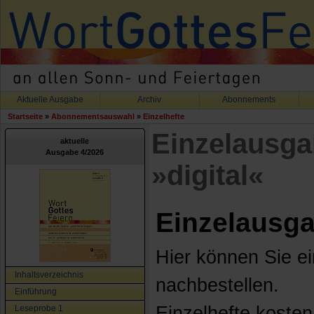
Aktuelle Ausgabe
Archiv
Abonnements
Startseite
»
Abonnementsauswahl
»
Einzelhefte
Einzelausga
aktuelle
Ausgabe 4/2026
»digital«
Einzelausga
Hier können Sie e
Inhaltsverzeichnis
nachbestellen.
Einführung
Einzelhefte kosten
Leseprobe 1