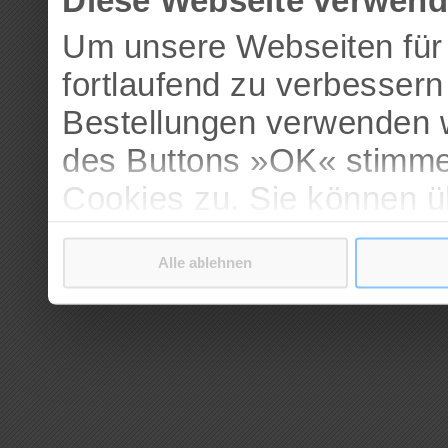
Diese Webseite verwend
Um unsere Webseiten für 
fortlaufend zu verbesser
Bestellungen verwenden w
des Buttons »OK« stimme
Cookies zu. Sie können 
verschiedenen Cookies ak
Alle ablehnen
bestätigen.
Weitere Informationen erh
Datenschutzerklärung
.