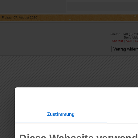
Freitag, 07. August 2026
Telefon: +49 (0) 71
Senefelde
Kontakt
|
AGB
|
D
Vertrag wider
Zustimmung