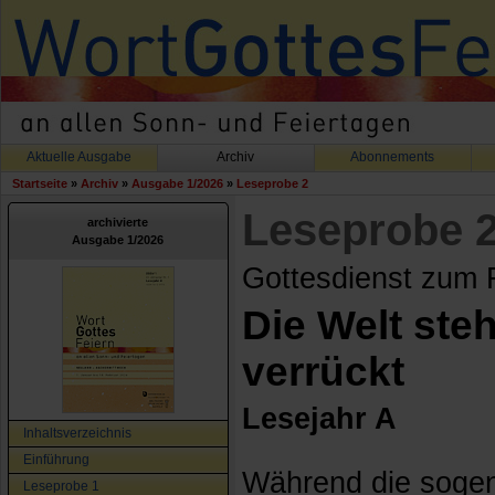
Aktuelle Ausgabe
Archiv
Abonnements
Startseite
»
Archiv
»
Ausgabe 1/2026
»
Leseprobe 2
Leseprobe 
archivierte
Ausgabe 1/2026
Gottesdienst zum 
Die Welt steh
verrückt
Lesejahr A
Inhaltsverzeichnis
Einführung
Während die sogena
Leseprobe 1