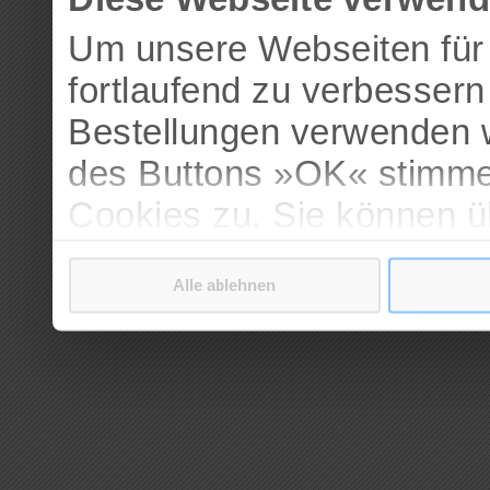
Um unsere Webseiten für 
fortlaufend zu verbesser
Bestellungen verwenden w
des Buttons »OK« stimme
Cookies zu. Sie können 
verschiedenen Cookies ak
Alle ablehnen
bestätigen.
Weitere Informationen erh
Datenschutzerklärung
.