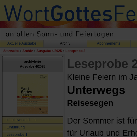
Aktuelle Ausgabe
Archiv
Abonnements
Startseite
»
Archiv
»
Ausgabe 4/2025
»
Leseprobe 2
Leseprobe 
archivierte
Ausgabe 4/2025
Kleine Feiern im J
Unterwegs
Reisesegen
Der Sommer ist für
Inhaltsverzeichnis
Einführung
für Urlaub und Er
Leseprobe 1