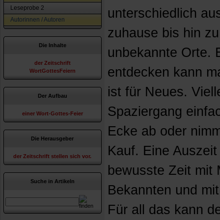
Leseprobe 2
unterschiedlich a
Autorinnen / Autoren
zuhause bis hin z
Die Inhalte
unbekannte Orte. 
der Zeitschrift
entdecken kann ma
WortGottesFeiern
ist für Neues. Viel
Der Aufbau
Spaziergang einfa
einer Wort-Gottes-Feier
Ecke ab oder nim
Die Herausgeber
Kauf. Eine Auszeit
der Zeitschrift stellen sich vor.
bewusste Zeit mit
Suche in Artikeln
Bekannten und mit
Für all das kann d