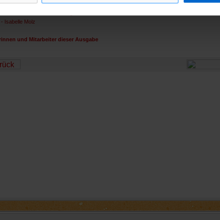
ern im Jahreskreis: Reisesegen
- Isabelle Molz
rinnen und Mitarbeiter dieser Ausgabe