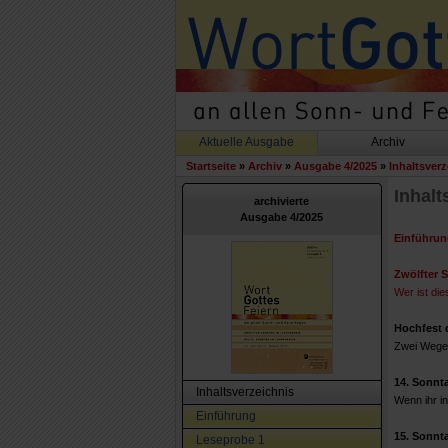
Aktuelle Ausgabe
Archiv
Startseite
»
Archiv
»
Ausgabe 4/2025
»
Inhaltsverz
Inhalt
archivierte
Ausgabe 4/2025
Einführun
Zwölfter S
Wer ist di
Hochfest d
Zwei Wege –
14. Sonnta
Inhaltsverzeichnis
Wenn ihr i
Einführung
15. Sonnta
Leseprobe 1