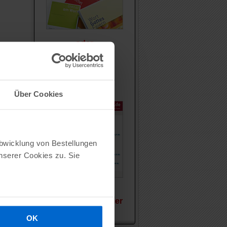
oder
Die
Web-Plattform
im Browser
Über Cookies
Abwicklung von Bestellungen
serer Cookies zu. Sie
Vergleichen Sie hier
OK