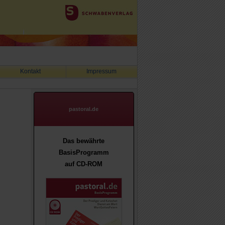
Kontakt
Impressum
pastoral.de
Das bewährte
BasisProgramm
auf CD-ROM