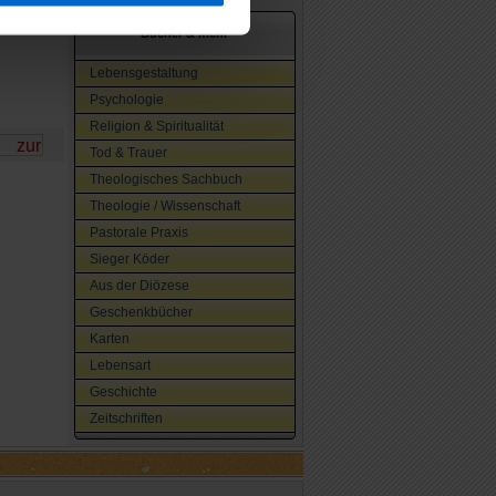
Bücher & mehr
Lebensgestaltung
Psychologie
Religion & Spiritualität
Tod & Trauer
Theologisches Sachbuch
Theologie / Wissenschaft
Pastorale Praxis
Sieger Köder
Aus der Diözese
Geschenkbücher
Karten
Lebensart
Geschichte
Zeitschriften