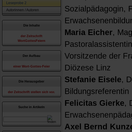
Leseprobe 2
Sozialpädagogin, F
Autorinnen / Autoren
Erwachsenenbildu
Die Inhalte
Maria Eicher
, Mag
der Zeitschrift
WortGottesFeiern
Pastoralassistentin
Vorsitzende der F
Der Aufbau
Diözese Linz
einer Wort-Gottes-Feier
Stefanie Eisele
, D
Die Herausgeber
Bildungsreferenti
der Zeitschrift stellen sich vor.
Felicitas Gierke
, 
Suche in Artikeln
Erwachsenenpäda
Axel Bernd Kunz