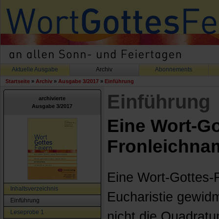
Aktuelle Ausgabe
Archiv
Abonnements
Startseite
»
Archiv
»
Ausgabe 3/2017
»
Einführung
Einführung
archivierte
Ausgabe 3/2017
Eine Wort-Go
Fronleichna
Eine Wort-Gottes-F
Inhaltsverzeichnis
Eucharistie gewidm
Einführung
Leseprobe 1
nicht die Quadratu